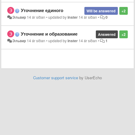
Уточнение единого
Will be answered
+2
Эльвир
14 ár síðan
•
updated by
inster
14 ár síðan
•
0
Уточнение и образование
Answered
+2
Эльвир
14 ár síðan
•
updated by
inster
14 ár síðan
•
1
Customer support service
by UserEcho