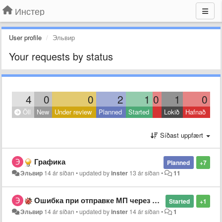
Инстер
User profile
Эльвир
Your requests by status
4
0
0
2
1
0
1
0
Öll
New
Under review
Planned
Started
Lokið
Hafnað
Síðast uppfært
Графика
Planned
+7
Эльвир
14 ár síðan
•
updated by
inster
13 ár síðan
•
11
Ошибка при отправке МП через ПорталЛинк
Started
+1
Эльвир
14 ár síðan
•
updated by
inster
14 ár síðan
•
1