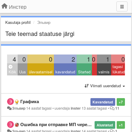
Инстер
Kasutaja profiil
Эльвир
Teie teemad staatuse järgi
4
0
0
2
1
0
1
0
tagasi
Kõik
Uus
ülevaatamisel
kavandatud
Started
valmis
lükatud
Viimati uuendatud
Графика
Kavandatud
+7
Эльвир
14 aastat tagasi
•
uuendaja
inster
13 aastat tagasi
•
11
Ошибка при отправке МП через ПорталЛинк
Alustatud
+1
Эльвир
14 aastat tagasi
•
uuendaja
inster
14 aastat tagasi
•
1