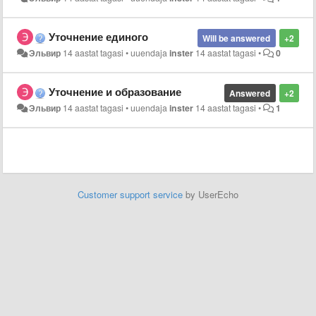
Уточнение единого
Will be answered
+2
Эльвир
14 aastat tagasi
•
uuendaja
inster
14 aastat tagasi
•
0
Уточнение и образование
Answered
+2
Эльвир
14 aastat tagasi
•
uuendaja
inster
14 aastat tagasi
•
1
Customer support service
by UserEcho