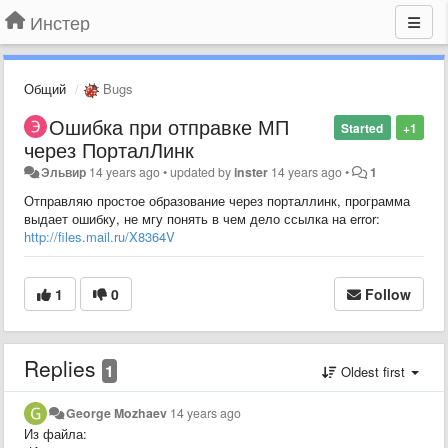
Инстер
Общий
Bugs
Ошибка при отправке МП
Started
+1
через ПорталЛинк
Эльвир
14 years ago
•
updated by
inster
14 years ago
•
1
Отправляю простое образование через порталлинк, программа
выдает ошибку, не мгу понять в чем дело ссылка на error:
http://files.mail.ru/X8364V
1
0
Follow
Replies
1
Oldest first
George Mozhaev
14 years ago
Из файла: