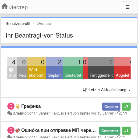
Инстер
Benutzerprofil
Эльвир
Ihr Beantragt-von Status
4
0
0
2
1
0
1
0
Wird
Alle
Neu
überprüft
Geplant
Gestartet
Fertiggestellt
Abgelehnt
Letzte Aktualisierung
Графика
Geplant
+7
Эльвир
vor 14 Jahren
•
aktualisiert von
inster
vor 13 Jahren
•
11
Ошибка при отправке МП через ПорталЛинк
Gestartet
+1
Эльвир
vor 14 Jahren
•
aktualisiert von
inster
vor 14 Jahren
•
1