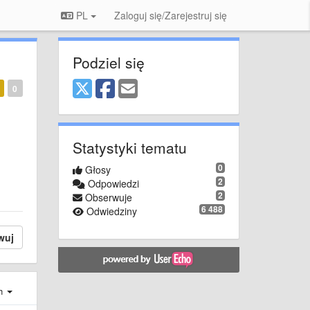
PL
Zaloguj się/Zarejestruj się
Podziel się
0
Statystyki tematu
0
Głosy
2
Odpowiedzi
2
Obserwuje
6 488
Odwiedziny
wuj
ch