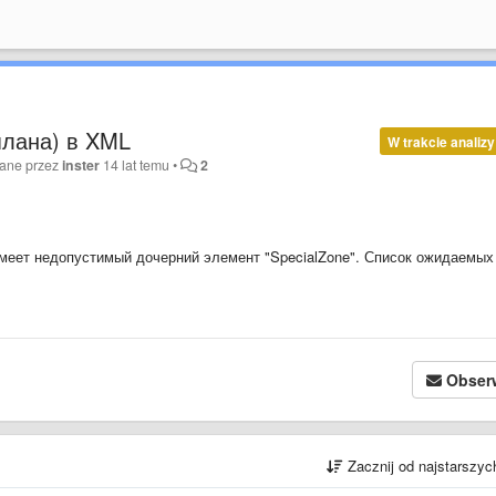
плана) в XML
W trakcie analizy
wane przez
inster
14 lat temu
•
2
имеет недопустимый дочерний элемент "SpecialZone". Список ожидаемых
Obser
Zacznij od najstarszy