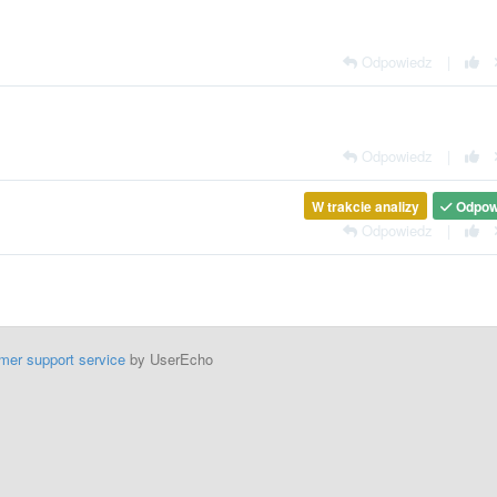
Odpowiedz
|
Odpowiedz
|
W trakcie analizy
Odpow
Odpowiedz
|
mer support service
by UserEcho