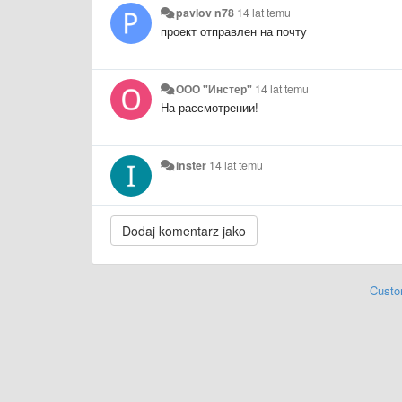
pavlov n78
14 lat temu
проект отправлен на почту
ООО "Инстер"
14 lat temu
На рассмотрении!
inster
14 lat temu
Custo