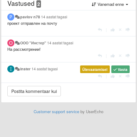
Vastused
2
Vanemad enne
pavlov n78
14 aastat tagasi
проект отправлен на почту
|
ООО "Инстер"
14 aastat tagasi
На рассмотрении!
|
inster
14 aastat tagasi
Ülevaatamisel
Vasta
|
Customer support service
by UserEcho