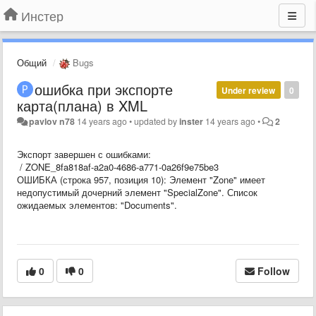
Инстер
Общий
Bugs
ошибка при экспорте
Under review
0
карта(плана) в XML
pavlov n78
14 years ago
•
updated by
inster
14 years ago
•
2
Экспорт завершен с ошибками:
/ ZONE_8fa818af-a2a0-4686-a771-0a26f9e75be3
ОШИБКА (строка 957, позиция 10): Элемент "Zone" имеет
недопустимый дочерний элемент "SpecialZone". Список
ожидаемых элементов: "Documents".
0
0
Follow