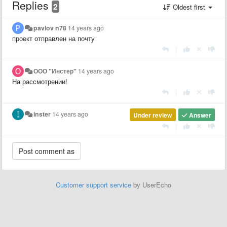
Replies
2
Oldest first
pavlov n78
14 years ago
проект отправлен на почту
|
ООО "Инстер"
14 years ago
На рассмотрении!
|
inster
14 years ago
Under review
Answer
|
Customer support service
by UserEcho