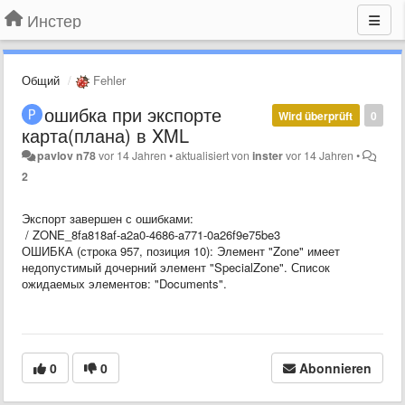
Инстер
Общий
Fehler
ошибка при экспорте
Wird überprüft
0
карта(плана) в XML
pavlov n78
vor 14 Jahren
•
aktualisiert von
inster
vor 14 Jahren
•
2
Экспорт завершен с ошибками:
/ ZONE_8fa818af-a2a0-4686-a771-0a26f9e75be3
ОШИБКА (строка 957, позиция 10): Элемент "Zone" имеет
недопустимый дочерний элемент "SpecialZone". Список
ожидаемых элементов: "Documents".
0
0
Abonnieren