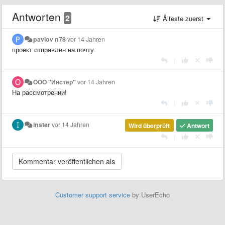
Antworten
2
Älteste zuerst
pavlov n78
vor 14 Jahren
проект отправлен на почту
|
ООО "Инстер"
vor 14 Jahren
На рассмотрении!
|
inster
vor 14 Jahren
Wird überprüft
Antwort
|
Customer support service
by UserEcho