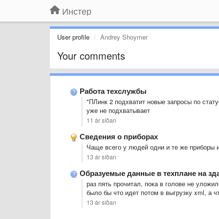
Инстер
User profile
Andrey Shoymer
Your comments
Работа техслужбы
"ПЛинк 2 подхватит новые запросы по стату
уже не подхватывает
11 ár síðan
Сведения о приборах
Чаще всего у людей одни и те же приборы и
13 ár síðan
Образуемые данные в техплане на зд
раз пять прочитал, пока в голове не уложи
было бы что идет потом в выгрузку xml, а чт
13 ár síðan