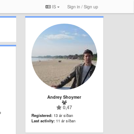
IS
Sign in / Sign up
Andrey Shoymer
0,47
о
Registered:
13 ár síðan
Last activity:
11 ár síðan