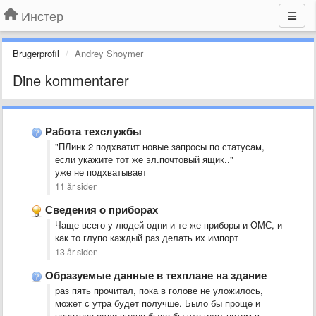
Инстер
Brugerprofil
Andrey Shoymer
Dine kommentarer
Работа техслужбы
"ПЛинк 2 подхватит новые запросы по статусам,
если укажите тот же эл.почтовый ящик.."
уже не подхватывает
11 år siden
Сведения о приборах
Чаще всего у людей одни и те же приборы и ОМС, и
как то глупо каждый раз делать их импорт
13 år siden
Образуемые данные в техплане на здание
раз пять прочитал, пока в голове не уложилось,
может с утра будет получше. Было бы проще и
понятнее если видно было бы что идет потом в