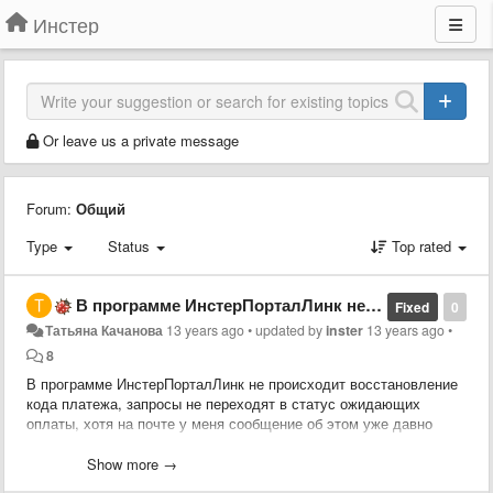
Инстер
Or leave us a private message
Forum:
Общий
Type
Status
Top rated
В программе ИнстерПорталЛинк не происходит восстановление кода платежа, запросы не переходят в статус ожидающих оплаты, хотя на почте у меня сообщение об этом уже давно пришло.
Fixed
0
Татьяна Качанова
13 years ago
•
updated by
inster
13 years ago
•
8
В программе ИнстерПорталЛинк не происходит восстановление
кода платежа, запросы не переходят в статус ожидающих
оплаты, хотя на почте у меня сообщение об этом уже давно
пришло
Show more →