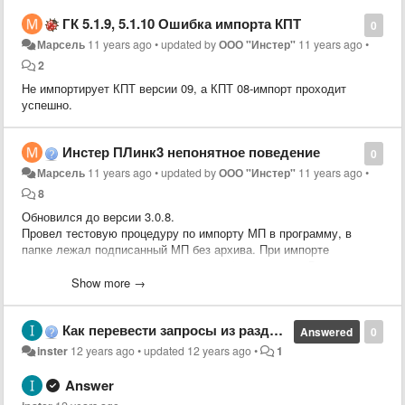
ГК 5.1.9, 5.1.10 Ошибка импорта КПТ
0
Марсель
11 years ago
•
updated by
ООО "Инстер"
11 years ago
•
2
Не импортирует КПТ версии 09, а КПТ 08-импорт проходит
успешно.
Инстер ПЛинк3 непонятное поведение
0
Марсель
11 years ago
•
updated by
ООО "Инстер"
11 years ago
•
8
Обновился до версии 3.0.8.
Провел тестовую процедуру по импорту МП в программу, в
папке лежал подписанный МП без архива. При импорте
программа выдала сообщения, что всё нормально. В итоге в
папке "Исходящие ЗУ" заявка отсутствует. С чем это может
Show more →
быть связано? Раньше изредка сталкивался с подобной
ситуацией.
Как перевести запросы из раздела "на проверке" в раздел "ожидают оплаты"?
Ссылка на видео:
https://dropmefiles.com/NXqRD
Answered
0
inster
12 years ago
•
updated
12 years ago
•
1
Answer