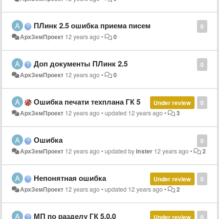
ПЛинк 2.5 ошибка приема писем
0
АрхЗемПроект
12 years ago
•
0
Доп документы ПЛинк 2.5
0
АрхЗемПроект
12 years ago
•
0
Ошибка печати техплана ГК 5
Under review
0
АрхЗемПроект
12 years ago
•
updated
12 years ago
•
3
Ошибка
0
АрхЗемПроект
12 years ago
•
updated by
inster
12 years ago
•
2
Непонятная ошибка
Under review
0
АрхЗемПроект
12 years ago
•
updated
12 years ago
•
2
МП по разделу ГК 5.0.0
Under review
0