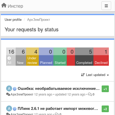
Инстер
User profile
АрхЗемПроект
Your requests by status
16
6
4
0
0
0
5
1
Under
All
New
review
Planned
Started
Completed
Declined
Last updated
Ошибка: необрабатываемое исключение в приложении. ГК 5.0.4 бета
+1
АрхЗемПроект
12 years ago
•
updated
12 years ago
•
0
ПЛинк 2.6.1 не работает импорт межевого плана
+2
АрхЗемПроект
12 years ago
•
0