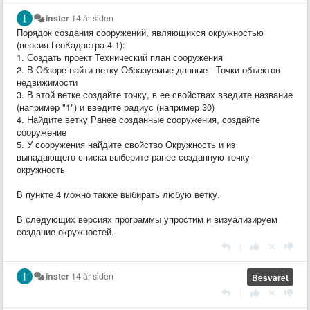
inster
14 år siden
Порядок создания сооружений, являющихся окружностью
(версия ГеоКадастра 4.1):
1. Создать проект Технический план сооружения
2. В Обзоре найти ветку Образуемые данные - Точки объектов
недвижимости
3. В этой ветке создайте точку, в ее свойствах введите название
(например "1") и введите радиус (например 30)
4. Найдите ветку Ранее созданные сооружения, создайте
сооружение
5. У сооружения найдите свойство Окружность и из
выпадающего списка выберите ранее созданную точку-
окружность
В пункте 4 можно также выбирать любую ветку.
В следующих версиях программы упростим и визуализируем
создание окружностей.
|
inster
14 år siden
Besvaret
|