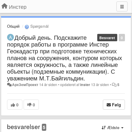
Инстер
Общий
Spørgsmål
Добрый день. Подскажите
Besvaret
0
порядок работы в программе Инстер
Геокадастр при подготовке технических
планов на сооружения, контуром которых
является окружность, а также линейные
объекты (подземные коммуникации). С
уважением М.Т.Байгильдин.
АрхЗемПроект
14 år siden
•
opdateret af
inster
13 år siden
•
5
0
0
Følg
besvarelser
5
Ældste