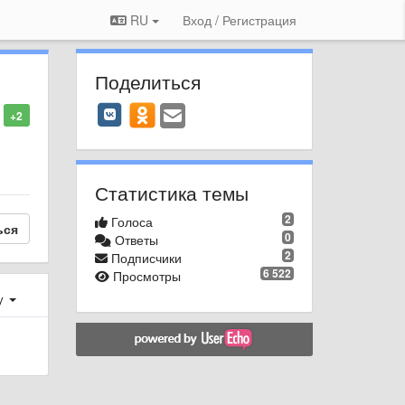
RU
Вход / Регистрация
Поделиться
+2
Статистика темы
2
Голоса
ься
0
Ответы
2
Подписчики
6 522
Просмотры
у