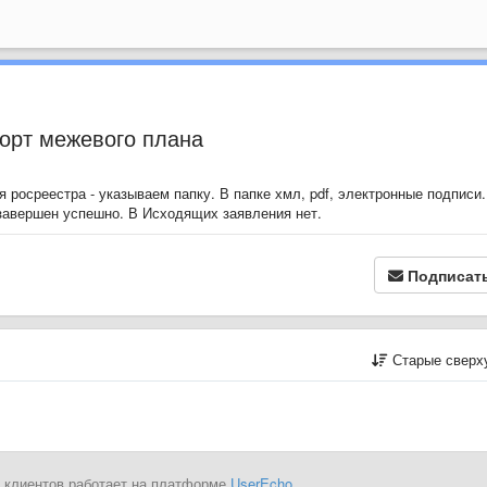
порт межевого плана
росреестра - указываем папку. В папке хмл, pdf, электронные подписи.
 завершен успешно. В Исходящих заявления нет.
Подписат
Старые сверх
 клиентов работает на платформе
UserEcho