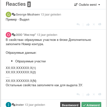
Reacties
2
Oudste eerst
George Mozhaev
13 jaar geleden
Пример - Выдел
|
ООО "Инстер"
13 jaar geleden
В свойствах образуемых участков в блоке Дополнительно
заполните Номер контура.
Образуемые данные:
Образуемые участки
ХХ:ХХ:ХХХХХХ:Х(1)
ХХ:ХХ:ХХХХХХ:Х(2)
....
ХХ:ХХ:ХХХХХХ:Х(N)
Остальные свойства заполняете как для выдела ЗУ.
|
inster
13 jaar geleden
Beantwoord
Antwoord