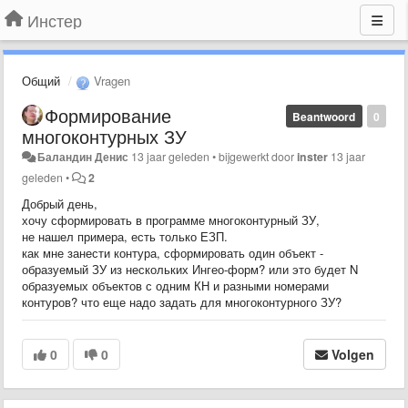
Инстер
Общий
Vragen
Формирование
Beantwoord
0
многоконтурных ЗУ
Баландин Денис
13 jaar geleden
•
bijgewerkt door
inster
13 jaar
geleden
•
2
Добрый день,
хочу сформировать в программе многоконтурный ЗУ,
не нашел примера, есть только ЕЗП.
как мне занести контура, сформировать один объект -
образуемый ЗУ из нескольких Ингео-форм? или это будет N
образуемых объектов с одним КН и разными номерами
контуров? что еще надо задать для многоконтурного ЗУ?
0
0
Volgen