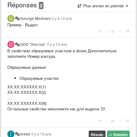
Réponses
2
Plus ancien en premier
George Mozhaev
il y a 13 ans
Пример - Выдел
|
ООО "Инстер"
il y a 13 ans
В свойствах образуемых участков в блоке Дополнительно
заполните Номер контура.
Образуемые данные:
Образуемые участки
ХХ:ХХ:ХХХХХХ:Х(1)
ХХ:ХХ:ХХХХХХ:Х(2)
....
ХХ:ХХ:ХХХХХХ:Х(N)
Остальные свойства заполняете как для выдела ЗУ.
|
inster
il y a 13 ans
Résolu
Solution