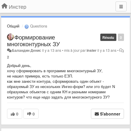
Инстер
Общий
Questions
Формирование
Résolu
0
многоконтурных ЗУ
Баландин Денис
il y a 13 ans
•
mis à jour par
inster
il y a 13 ans
•
2
Добрый день,
хочу сформировать в программе многоконтурный ЗУ,
не нашел примера, есть только ЕЗП.
как мне занести контура, сформировать один объект -
образуемый ЗУ из нескольких Ингео-форм? или это будет N
образуемых объектов с одним КН и разными номерами
контуров? что еще надо задать для многоконтурного ЗУ?
0
0
S'abonner