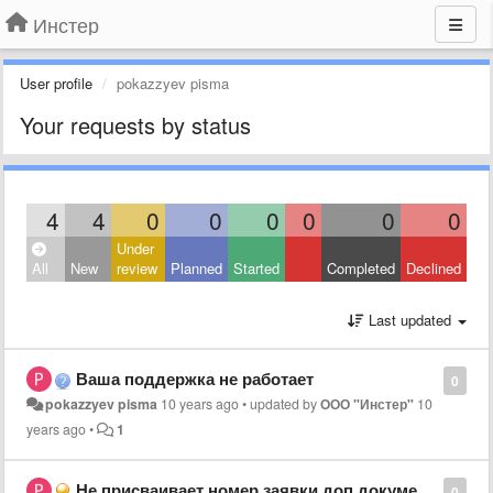
Инстер
User profile
pokazzyev pisma
Your requests by status
4
4
0
0
0
0
0
0
Under
All
New
review
Planned
Started
Completed
Declined
Last updated
Ваша поддержка не работает
0
pokazzyev pisma
10 years ago
•
updated by
ООО "Инстер"
10
years ago
•
1
Не присваивает номер заявки доп.документам
0