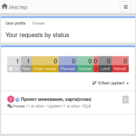
Инстер
User profile
Ученик
Your requests by status
1
1
0
0
0
0
0
0
Öll
New
Under review
Planned
Started
Lokið
Hafnað
Síðast uppfært
Проект межевания, карта(план)
0
Ученик
11 ár síðan
•
Uppfært
11 ár síðan
•
6