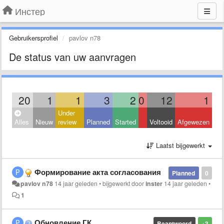
Инстер
Gebruikersprofiel
pavlov n78
De status van uw aanvragen
20
1
1
3
2
0
12
1
Under
Alles
Nieuw
review
Planned
Started
Voltooid
Afgewezen
Laatst bijgewerkt
Формирование акта согласования
Planned
0
pavlov n78
14 jaar geleden
•
bijgewerkt door
inster
14 jaar geleden
•
1
Обновление ГК
Beantwoord
+3