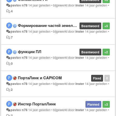
pavlov n78
14 jaar geleden
•
bijgewerkt door
inster
14 jaar geleden
•
4
Формирование частей земельного участка
Beantwoord
+5
pavlov n78
14 jaar geleden
•
bijgewerkt door
inster
14 jaar geleden
•
7
функции ПЛ
Beantwoord
+2
pavlov n78
14 jaar geleden
•
bijgewerkt door
inster
14 jaar geleden
•
0
ПортаЛинк и CAPICOM
Fixed
0
pavlov n78
14 jaar geleden
•
bijgewerkt door
inster
14 jaar geleden
•
2
Инстер ПорталЛинк
Planned
+3
pavlov n78
14 jaar geleden
•
bijgewerkt door
inster
14 jaar geleden
•
7