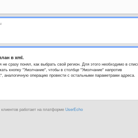
ч
лан в xml.
 не сразу понял, как выбрать свой регион. Для этого необходимо в спис
ажать кнопку "Умолчание", чтобы в столбце "Умолчание" напротив
а", аналогичную операцию провести с остальными параметрами адреса.
 клиентов работает на платформе
UserEcho