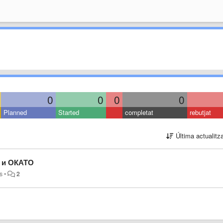
0
0
0
0
Planned
Started
completat
rebutjat
Última actualitz
Р и ОКАТО
s
•
2