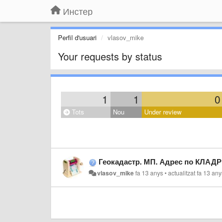
Инстер
Perfil d'usuari
vlasov_mike
Your requests by status
1
1
0
Tots
Nou
Under review
Геокадастр. МП. Адрес по КЛАД
vlasov_mike
fa 13 anys
•
actualitzat
fa 13 any