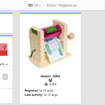
CA
Entrar / Registrar-se
0
ació
vlasov_mike
0
0,84
Registrat:
fa 13 anys
Last activity:
fa 13 anys