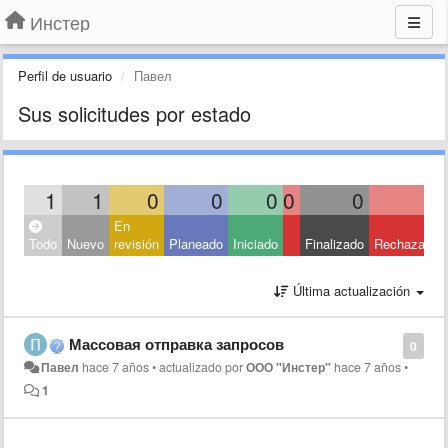
Инстер
Perfil de usuario
Павел
Sus solicitudes por estado
1
1
0
0
0
0
0
0
En
Todo
Nuevo
revisión
Planeado
Iniciado
Finalizado
Rechazado
Última actualización
Массовая отправка запросов
0
Павел
hace 7 años
•
actualizado por
ООО "Инстер"
hace 7 años
•
1