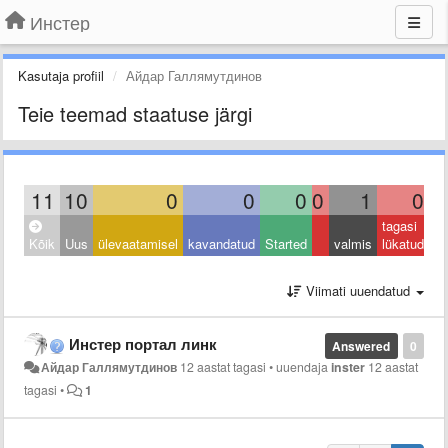
Инстер
Kasutaja profiil
Айдар Галлямутдинов
Teie teemad staatuse järgi
11
10
0
0
0
0
1
0
tagasi
Kõik
Uus
ülevaatamisel
kavandatud
Started
valmis
lükatud
Viimati uuendatud
Инстер портал линк
Answered
0
Айдар Галлямутдинов
12 aastat tagasi
•
uuendaja
inster
12 aastat
tagasi
•
1