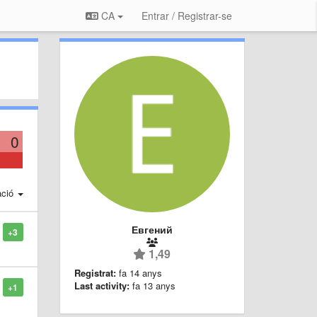
CA
Entrar / Registrar-se
0
ació
Евгений
+3
1,49
Registrat:
fa 14 anys
Last activity:
fa 13 anys
+1