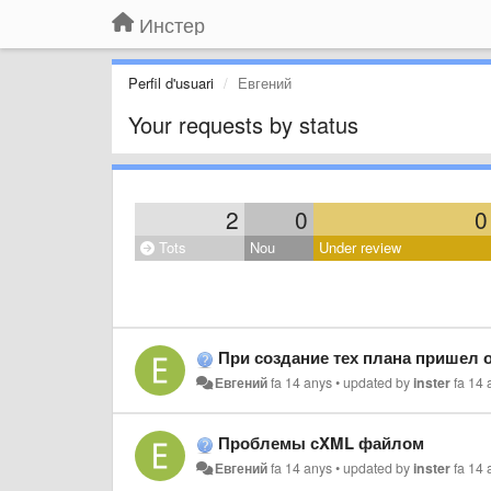
Инстер
Perfil d'usuari
Евгений
Your requests by status
2
0
0
Tots
Nou
Under review
При создание тех плана пришел отказ с формулировкой электронный вид тех п
Евгений
fa 14 anys
•
updated by
inster
fa 14
Проблемы сXML файлом
Евгений
fa 14 anys
•
updated by
inster
fa 14