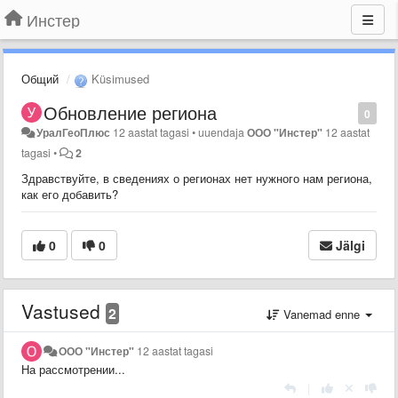
Инстер
Общий
Küsimused
Обновление региона
0
УралГеоПлюс
12 aastat tagasi
•
uuendaja
ООО "Инстер"
12 aastat
tagasi
•
2
Здравствуйте, в сведениях о регионах нет нужного нам региона,
как его добавить?
0
0
Jälgi
Vastused
2
Vanemad enne
ООО "Инстер"
12 aastat tagasi
На рассмотрении...
|