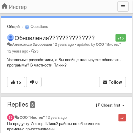
Инстер
Общий
Questions
Обновления??????????????
+15
Александр Здоровцов
12 years ago
•
updated by
ООО "Инстер"
12 years ago
•
3
Уважаемые разработчики, а Вы вообще планируете обновлять
программы? В частности Плинк?
15
0
Follow
Replies
3
Oldest first
ООО "Инстер"
12 years ago
-7
По продукту Инстер ПЛинк2 работы по обновлению
временно приостановлены...