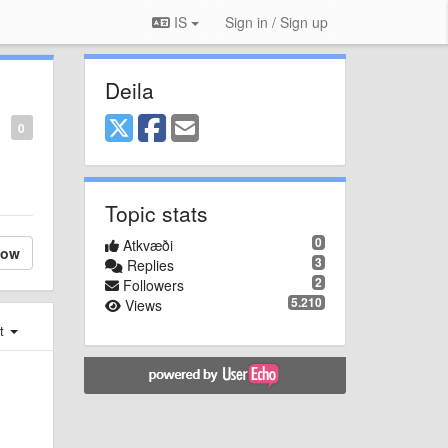
IS
Sign in / Sign up
Deila
0
Topic stats
0
Atkvæði
low
3
Replies
2
Followers
5.210
Views
st