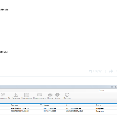
граммы
раммы
Reply
|