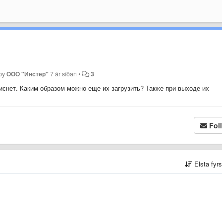
 by
ООО "Инстер"
7 ár síðan
•
3
иснет. Каким образом можно еще их загрузить? Также при выходе их
Fol
Elsta fyr