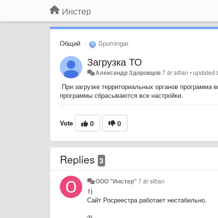
Инстер
Общий
Spurningar
Загрузка ТО
Александр Здоровцов
7 ár síðan
•
updated
При загрузке территориальных органов программа в
программы сбрасываются все настройки.
Vote
0
0
Replies
3
ООО "Инстер"
7 ár síðan
1)
Сайт Росреестра работает нестабильно.
2)