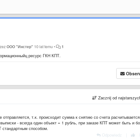
rzez
ООО "Инстер"
10 lat temu
•
1
формационныйц ресурс ГКН КПТ.
Obser
Zacznij od najstarszy
 отправляется, т.к. происходит сумма к снятию со счета расчитывается
 выписки - всегда один объект = 1 рубль, при заказе КПТ может быть и б
Т стандартным способом.
Odpowiedz
|