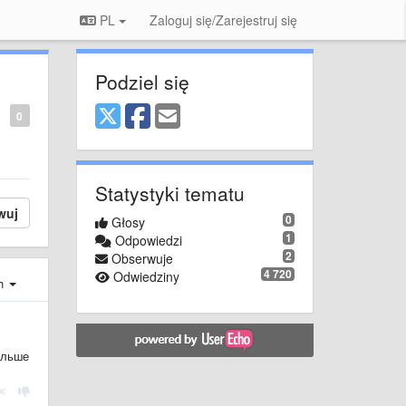
PL
Zaloguj się/Zarejestruj się
Podziel się
0
Statystyki tematu
wuj
0
Głosy
1
Odpowiedzi
2
Obserwuje
4 720
Odwiedziny
ch
ольше