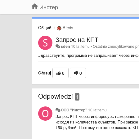
Инстер
Общий
Błędy
Запрос на КПТ
sden
10 lat temu
•
Ostatnio zmodyfikowane p
Здравствуйте, программа не запрашивает через ин
Głosuj
0
0
Odpowiedzi
1
ООО "Инстер"
10 lat temu
Запрос КПТ через инфоресурс намеренно не
исходя из количества объектов. При заказе
150 рублей. Поэтому выгоднее заказать КП