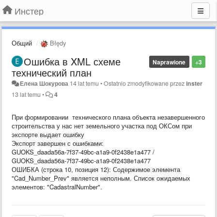
Инстер
Общий
Błędy
Ошибка в XML схеме
Naprawione
+3
технический план
Елена Шокурова
14 lat temu
•
Ostatnio zmodyfikowane przez
inster
13 lat temu
•
4
При формировании технического плана объекта незавершенного
строительства у нас нет земельного участка под ОКСом при
экспорте выдает ошибку
Экспорт завершен с ошибками:
GUOKS_daada56a-7f37-49bc-a1a9-0f2438e1a477 /
GUOKS_daada56a-7f37-49bc-a1a9-0f2438e1a477
ОШИБКА (строка 10, позиция 12): Содержимое элемента
"Cad_Number_Prev" является неполным. Список ожидаемых
элементов: "CadastralNumber".