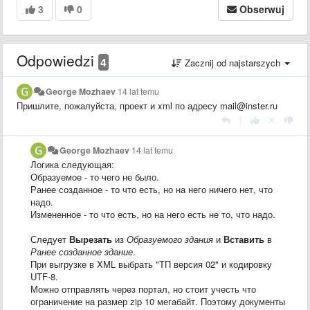
3
0
Obserwuj
Odpowiedzi
4
Zacznij od najstarszych
George Mozhaev
14 lat temu
Пришлите, пожалуйста, проект и xml по адресу mail@inster.ru
|
George Mozhaev
14 lat temu
Логика следующая:
Образуемое - то чего не было.
Ранее созданное - то что есть, но на него ничего нет, что
надо.
Измененное - то что есть, но на него есть не то, что надо.
Следует
Вырезать
из
Образуемого здания
и
Вставить
в
Ранее созданное здание
.
При выгрузке в XML выбрать "ТП версия 02" и кодировку
UTF-8.
Можно отправлять через портал, но стоит учесть что
ограничение на размер zip 10 мегабайт. Поэтому документы