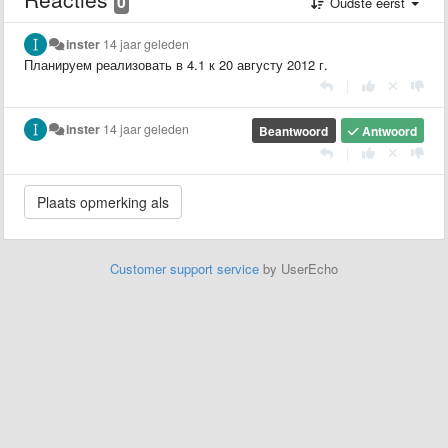
0
Oudste eerst
inster
14 jaar geleden
Планируем реализовать в 4.1 к 20 августу 2012 г.
|
inster
14 jaar geleden
Beantwoord
Antwoord
|
Customer support service
by UserEcho