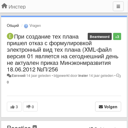
Инстер
Общий
Vragen
При создание тех плана
Beantwoord
+3
пришел отказ с формулировкой
электронный вид тех плана (XML-файл
версия 01 является на сегоднешний день
не актуален приказ Минэконмразвития
18.06.2012 №П/256
Евгений
14 jaar geleden
•
bijgewerkt door
inster
14 jaar geleden
•
0
3
0
Volgen
Reacties