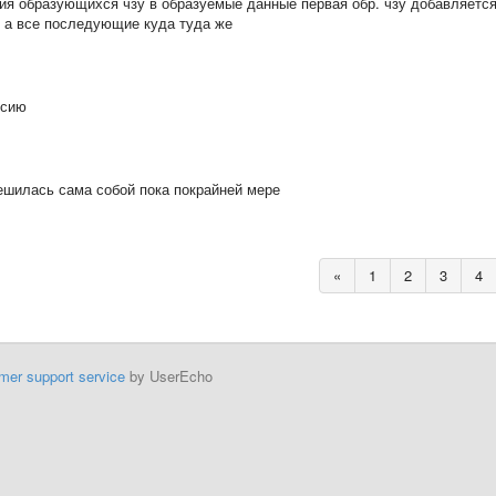
я образующихся чзу в образуемые данные первая обр. чзу добавляется
 а все последующие куда туда же
рсию
решилась сама собой пока покрайней мере
«
1
2
3
4
mer support service
by UserEcho