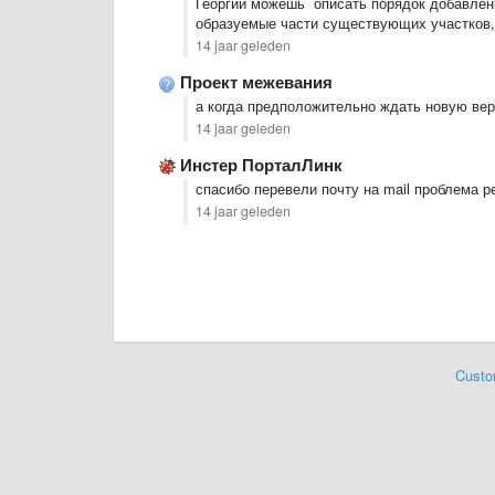
Георгий можешь описать порядок добавлени
образуемые части существующих участков,
14 jaar geleden
Проект межевания
а когда предположительно ждать новую ве
14 jaar geleden
Инстер ПорталЛинк
спасибо перевели почту на mail проблема 
14 jaar geleden
Custo